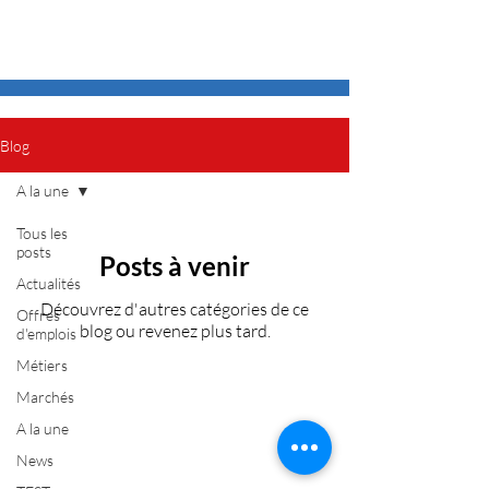
Blog
A la une
Tous les
posts
Posts à venir
Actualités
Découvrez d'autres catégories de ce
Offres
blog ou revenez plus tard.
d'emplois
Métiers
Marchés
A la une
News