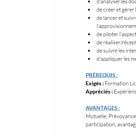
d'analyser les d
de créer et gérer 
de lancer et suivr
l’approvisionnem
de piloter l’aspect
de réaliser/récep
de suivre les int
d'appliquer les m
PRÉREQUIS :
Exigés :
 Formation Lic
Appréciés : 
Expérienc
AVANTAGES :
Mutuelle, Prévoyance,
participation, avant