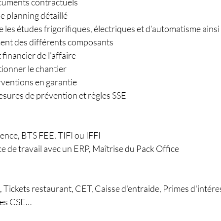
ocuments contractuels
le planning détaillé
e les études frigorifiques, électriques et d’automatisme ainsi
ent des différents composants
 financier de l’affaire
tionner le chantier
erventions en garantie
esures de prévention et règles SSE
ence, BTS FEE, TIFI ou IFFI 
e de travail avec un ERP, Maîtrise du Pack Office
 Tickets restaurant, CET, Caisse d'entraide, Primes d'intére
ages CSE…